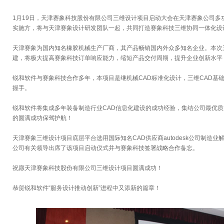
1月19日，天津赛象科技股份有限公司三维设计项目启动大会在天津赛象公司多
实施方，将与天津赛象设计研发团队一起，共同打造赛象科技三维协同一体化设
天津赛象为国内知名橡胶机械生产厂商，其产品畅销国内外众多知名企业。本次
建，将极大提高赛象科技订单响应能力，缩短产品交付周期，提升企业创新水平
锐和软件与赛象科技合作多年，本项目是继机械CAD标准化设计，三维CAD基
握手。
锐和软件将集成多年装备制造行业CAD信息化建设的成功经验，集结公司最优
的圆满成功保驾护航！
天津赛象三维设计项目底层平台选用国际知名CAD供应商autodesk公司制造
公司有关领导出席了该项目启动仪式并与赛象科技签署战略合作备忘。
祝愿天津赛象科技股份有限公司三维设计项目圆满成功！
恭贺锐和软件“服务设计推动创新”进程中又添新的篇章！