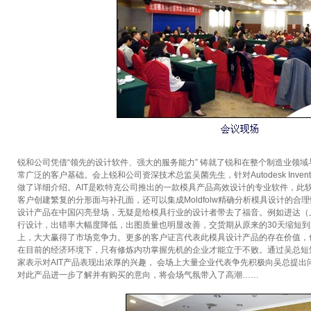
锐和公司凭借“领先的设计软件、强大的服务能力” 铸就了锐和在整个制造业领
常广泛的客户基础。会上锐和公司资深技术总监吴菌先生，针对Autodesk Invento
做了详细介绍。AIT是欧特克公司推出的一款模具产品高效设计的专业软件，此
客户创建繁复的分形面与补孔面，还可以集成Moldfolw精确分析模具设计的合
设计产品在中国闪亮登场，无疑是给模具行业的设计者带去了福音。例如进达（上
行设计，出错率大幅度降低，出图质量也明显改善，交货期从原来的30天缩短到2
上，大大赢得了市场竞争力。更多的客户证言代表此模具设计产品的存在价值，
在目前的经济环境下，只有修炼内功掌握先机的企业才能立于不败。通过吴总短
家表示对AIT产品表现出浓厚的兴趣， 会场上大量企业代表争先积极向吴总提
对此产品进一步了解并有购买的意向，将会场气氛带入了高潮……